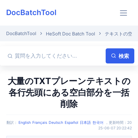
DocBatchTool
DocBatchTool
HeSoft Doc Batch Tool
テキストの空白
検索
大量のTXTプレーンテキストの
各行先頭にある空白部分を一括
削除
翻訳
：
English
Français
Deutsch
Español
日本語
한국어
，
更新時間
：
20
25-06-07 20:22:42