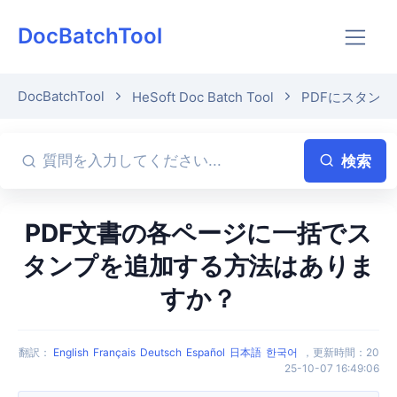
DocBatchTool
DocBatchTool
HeSoft Doc Batch Tool
PDFにスタン
検索
PDF文書の各ページに一括でス
タンプを追加する方法はありま
すか？
翻訳
：
English
Français
Deutsch
Español
日本語
한국어
，
更新時間
：
20
25-10-07 16:49:06