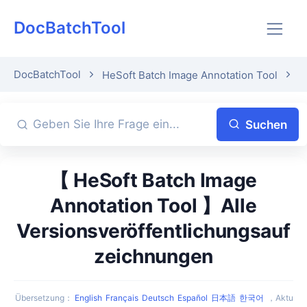
DocBatchTool
DocBatchTool
HeSoft Batch Image Annotation Tool
A
Suchen
【 HeSoft Batch Image
Annotation Tool 】Alle
Versionsveröffentlichungsauf
zeichnungen
Übersetzung
：
English
Français
Deutsch
Español
日本語
한국어
，
Aktu