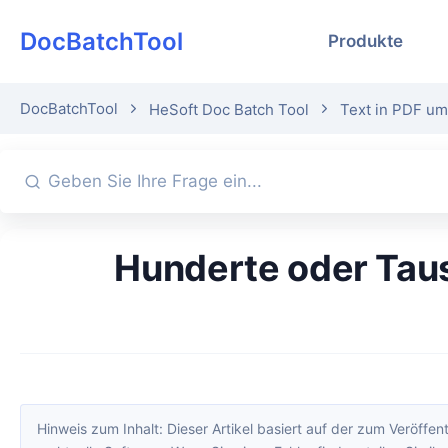
DocBatchTool
Produkte
DocBatchTool
HeSoft Doc Batch Tool
Text in PDF u
Hunderte oder Tausende von TXT-Notizdateien auf einmal in das
Hinweis zum Inhalt: Dieser Artikel basiert auf der zum Veröffentlichungszeitpunkt verfügbaren Softwareversion. Oberfläche und Funktionen können sich durch Updates ändern; maßgeblich ist di