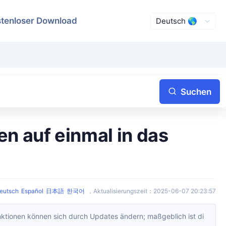
tenloser Download
Suchen
eutsch
Español
日本語
한국어
，
Aktualisierungszeit
：
2025-06-07 20:23:57