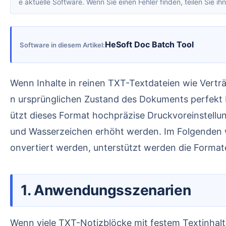
e aktuelle Software. Wenn Sie einen Fehler finden, teilen Sie ihn
HeSoft Doc Batch Tool
Software in diesem Artikel
Wenn Inhalte in reinen TXT-Textdateien wie Verträge oder Zertifikate verschlüsselt verteilt werden müssen, kann die Umwandlung in das PDF-Format de
n ursprünglichen Zustand des Dokuments perfekt 
ützt dieses Format hochpräzise Druckvoreinstellu
und Wasserzeichen erhöht werden. Im Folgenden wi
onvertiert werden, unterstützt werden die Forma
1. Anwendungsszenarien
Wenn viele TXT-Notizblöcke mit festem Textinhalt vorliegen, eine konsistente plattformübergreifende Anzeige gewährleistet oder Manipulationen am Dat