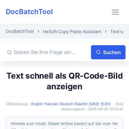
DocBatchTool
DocBatchTool
HeSoft Copy Paste Assistant
Text sch
Suchen
Text schnell als QR-Code-Bild
anzeigen
Übersetzung
：
English
Français
Deutsch
Español
日本語
한국어
，
Aktu
alisierungszeit
：
2025-06-22 16:33:41
Hinweis zum Inhalt: Dieser Artikel basiert auf der zum Ver