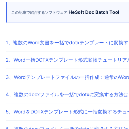
HeSoft Doc Batch Tool
この記事で紹介するソフトウェア
1
、
複数のWord文書を一括でdotxテンプレートに変換
2
、
Word一括DOTXテンプレート形式変換チュートリ
3
、
Wordテンプレートファイルの一括作成：通常のWor
4
、
複数のdocxファイルを一括でdotxに変換する方法
5
、
WordをDOTXテンプレート形式に一括変換するチ
6
、
複数のdocxファイルを一括でdotxに変換する方法