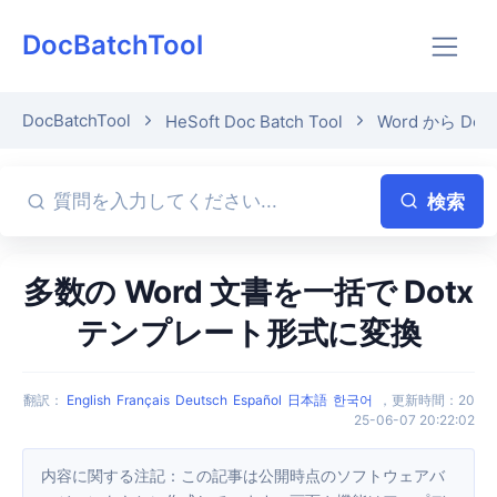
DocBatchTool
DocBatchTool
HeSoft Doc Batch Tool
Word から Dot
検索
多数の Word 文書を一括で Dotx
テンプレート形式に変換
翻訳
：
English
Français
Deutsch
Español
日本語
한국어
，
更新時間
：
20
25-06-07 20:22:02
内容に関する注記：この記事は公開時点のソフトウェアバ