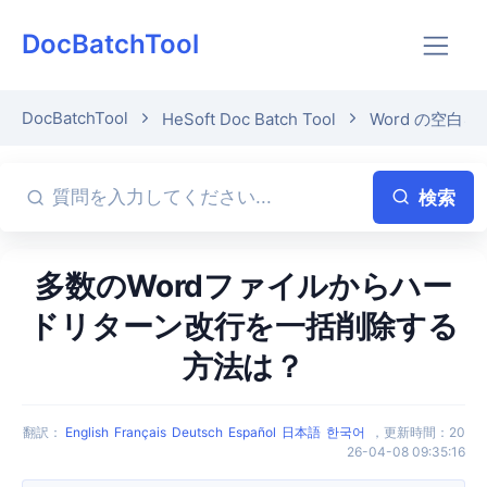
DocBatchTool
DocBatchTool
HeSoft Doc Batch Tool
Word の空白を
検索
多数のWordファイルからハー
ドリターン改行を一括削除する
方法は？
翻訳
：
English
Français
Deutsch
Español
日本語
한국어
，
更新時間
：
20
26-04-08 09:35:16