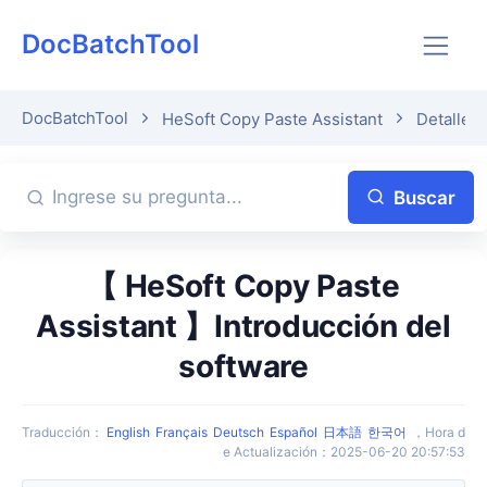
DocBatchTool
DocBatchTool
HeSoft Copy Paste Assistant
Detalles 
Buscar
【 HeSoft Copy Paste
Assistant 】Introducción del
software
Traducción
：
English
Français
Deutsch
Español
日本語
한국어
，
Hora d
e Actualización
：
2025-06-20 20:57:53