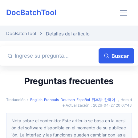
DocBatchTool
DocBatchTool
Detalles del artículo
Buscar
Preguntas frecuentes
Traducción
：
English
Français
Deutsch
Español
日本語
한국어
，
Hora d
e Actualización
：
2026-04-27 20:07:43
Nota sobre el contenido: Este artículo se basa en la versi
ón del software disponible en el momento de su publicac
ión. La interfaz y las funciones pueden cambiar con las a