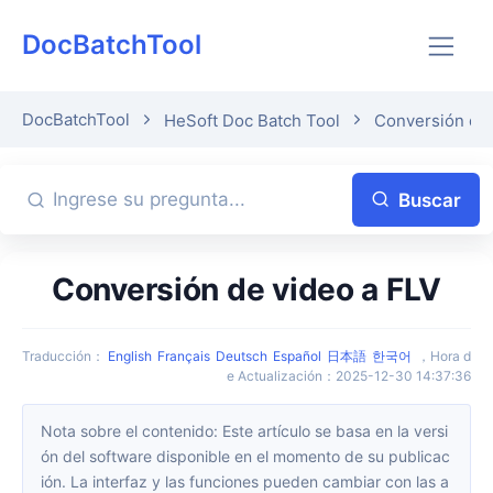
DocBatchTool
DocBatchTool
HeSoft Doc Batch Tool
Conversión de 
Buscar
Conversión de video a FLV
Traducción
：
English
Français
Deutsch
Español
日本語
한국어
，
Hora d
e Actualización
：
2025-12-30 14:37:36
Nota sobre el contenido: Este artículo se basa en la versi
ón del software disponible en el momento de su publicac
ión. La interfaz y las funciones pueden cambiar con las a