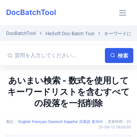
DocBatchTool
DocBatchTool
HeSoft Doc Batch Tool
キーワードに基
検索
あいまい検索 - 数式を使用して
キーワードリストを含むすべて
の段落を一括削除
翻訳
：
English
Français
Deutsch
Español
日本語
한국어
，
更新時間
：
20
25-09-12 19:09:36