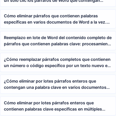
un solo clic los párrafos de Word que contengan
palabras clave como Anexo A, Anexo B, etc.
Cómo eliminar párrafos que contienen palabras
específicas en varios documentos de Word a la vez.
Tutorial completo de búsqueda y reemplazo con
comodines para párrafos
Reemplazo en lote de Word del contenido completo de
párrafos que contienen palabras clave: procesamiento
rápido de párrafos docx con comodines y expresiones
regulares
¿Cómo reemplazar párrafos completos que contienen
un número o código específico por un texto nuevo en
Word?
¿Cómo eliminar por lotes párrafos enteros que
contengan una palabra clave en varios documentos
de Word?
Cómo eliminar por lotes párrafos enteros que
contienen palabras clave específicas en múltiples
documentos de Word