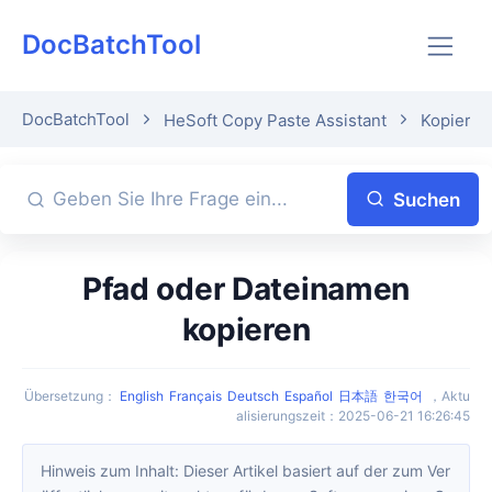
DocBatchTool
DocBatchTool
HeSoft Copy Paste Assistant
Kopierte
Suchen
Pfad oder Dateinamen
kopieren
Übersetzung
：
English
Français
Deutsch
Español
日本語
한국어
，
Aktu
alisierungszeit
：
2025-06-21 16:26:45
Hinweis zum Inhalt: Dieser Artikel basiert auf der zum Ver