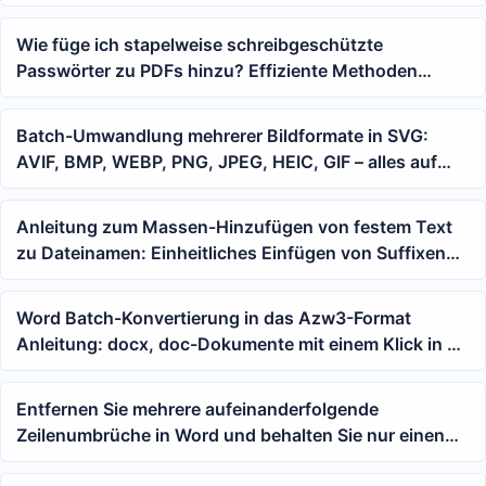
Arbeitsmappen: Aufhebung der Einschränkungen für
das Löschen von Arbeitsblättern und
Wie füge ich stapelweise schreibgeschützte
Strukturänderungen
Passwörter zu PDFs hinzu? Effiziente Methoden
teilen!
Batch-Umwandlung mehrerer Bildformate in SVG:
AVIF, BMP, WEBP, PNG, JPEG, HEIC, GIF – alles auf
einmal verarbeiten
Anleitung zum Massen-Hinzufügen von festem Text
zu Dateinamen: Einheitliches Einfügen von Suffixen
vor der Erweiterung
Word Batch-Konvertierung in das Azw3-Format
Anleitung: docx, doc-Dokumente mit einem Klick in E-
Book-Dateien umwandeln
Entfernen Sie mehrere aufeinanderfolgende
Zeilenumbrüche in Word und behalten Sie nur einen
bei