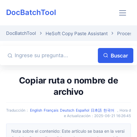
DocBatchTool
DocBatchTool
HeSoft Copy Paste Assistant
Procesar
Buscar
Copiar ruta o nombre de
archivo
Traducción
：
English
Français
Deutsch
Español
日本語
한국어
，
Hora d
e Actualización
：
2025-06-21 16:26:45
Nota sobre el contenido: Este artículo se basa en la versi