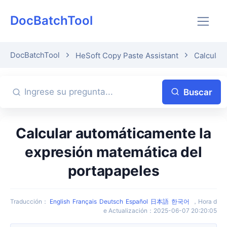
DocBatchTool
DocBatchTool
HeSoft Copy Paste Assistant
Calcular
Buscar
Calcular automáticamente la
expresión matemática del
portapapeles
Traducción
：
English
Français
Deutsch
Español
日本語
한국어
，
Hora d
e Actualización
：
2025-06-07 20:20:05