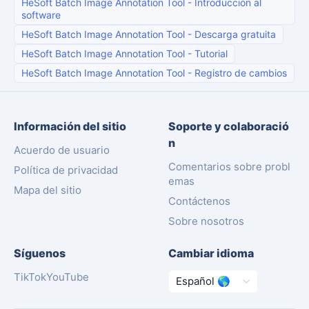
HeSoft Batch Image Annotation Tool
-
Introducción al
software
HeSoft Batch Image Annotation Tool
-
Descarga gratuita
HeSoft Batch Image Annotation Tool
-
Tutorial
HeSoft Batch Image Annotation Tool
-
Registro de cambios
Información del sitio
Soporte y colaboració
n
Acuerdo de usuario
Comentarios sobre probl
Política de privacidad
emas
Mapa del sitio
Contáctenos
Sobre nosotros
Síguenos
Cambiar idioma
TikTok
YouTube