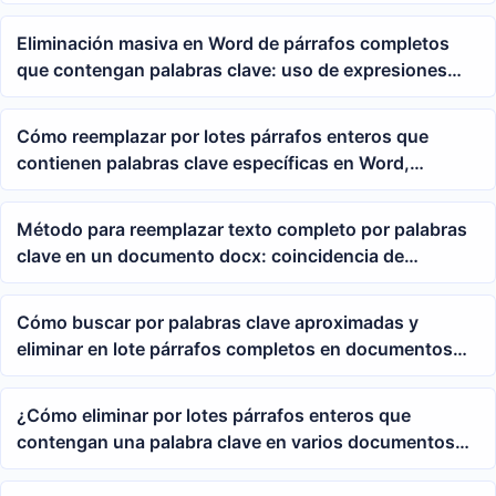
doc/docx por lotes
Eliminación masiva en Word de párrafos completos
que contengan palabras clave: uso de expresiones
comodín para limpiar párrafos de apéndices en docx
Cómo reemplazar por lotes párrafos enteros que
contienen palabras clave específicas en Word,
aplicable a documentos docx y doc
Método para reemplazar texto completo por palabras
clave en un documento docx: coincidencia de
expresiones regulares por año y reescritura masiva de
párrafos
Cómo buscar por palabras clave aproximadas y
eliminar en lote párrafos completos en documentos
Word?
¿Cómo eliminar por lotes párrafos enteros que
contengan una palabra clave en varios documentos
de Word?