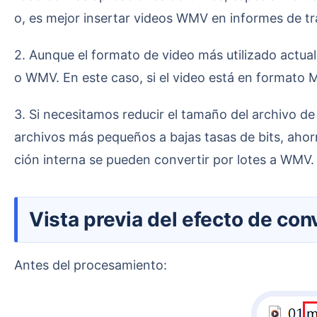
o, es mejor insertar videos WMV en informes de tr
2. Aunque el formato de video más utilizado actualmente es MP4, algunas empresas o instituciones educativas aún exigen la entrega de videos en format
o WMV. En este caso, si el video está en formato M
3. Si necesitamos reducir el tamaño del archivo de video y no tenemos requisitos muy altos de nitidez, podemos convertirlo a formato WMV. WMV genera
archivos más pequeños a bajas tasas de bits, aho
ción interna se pueden convertir por lotes a WMV.
Vista previa del efecto de c
Antes del procesamiento: