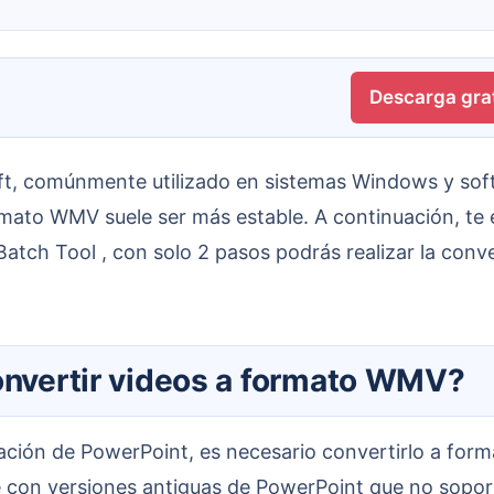
Descarga grat
rmato WMV suele ser más estable. A continuación, te
tch Tool , con solo 2 pasos podrás realizar la conver
convertir videos a formato WMV?
te con versiones antiguas de PowerPoint que no sopo