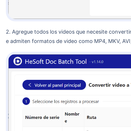
2. Agregue todos los videos que necesite convertir. Puede hacer clic en añadir archivos o importar desde una carpeta, o simplemente arrastrar y soltar. S
e admiten formatos de video como MP4, MKV, AVI