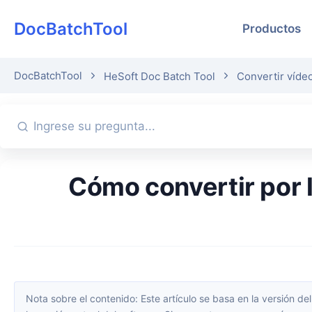
DocBatchTool
Productos
DocBatchTool
HeSoft Doc Batch Tool
Convertir víd
Cómo convertir por lotes múltiples videos MP4, AVI, FLV al formato
Nota sobre el contenido: Este artículo se basa en la versión del software disponible en el momento de su publicación. La interfaz y las funciones pueden cambiar con las actualizaciones; consulta