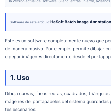
la versión actual del software. Si encuentras un error, avísanos.
HeSoft Batch Image Annotation
Software de este artículo
Este es un software completamente nuevo que permite añadir marcas o anotaciones, en forma de gráficos o texto, a múltiples imágenes JPG, PNG, etc.,
de manera masiva. Por ejemplo, permite dibujar cur
e pegar imágenes directamente desde el portapape
1. Uso
Dibuja curvas, líneas rectas, cuadrados, triángulos, flechas y círculos en muchas imágenes jpg, png, etc. en lote. También se puede añadir texto y pegar i
mágenes del portapapeles del sistema guardadas p
tes escenarios: