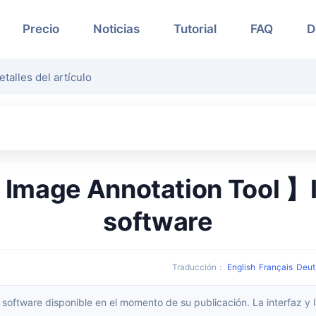
Precio
Noticias
Tutorial
FAQ
D
etalles del artículo
 Image Annotation Tool 】I
software
Traducción
：
English
Français
Deut