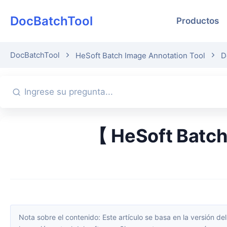
DocBatchTool
Productos
DocBatchTool
HeSoft Batch Image Annotation Tool
D
【 HeSoft Batch
Nota sobre el contenido: Este artículo se basa en la versión del software disponible en el momento de su publicación. La interfaz y las funciones pueden cambiar con las actualizaciones; consulta