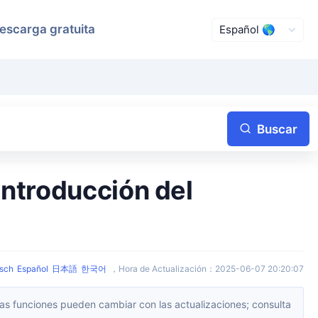
escarga gratuita
Buscar
ntroducción del
sch
Español
日本語
한국어
，
Hora de Actualización
：
2025-06-07 20:20:07