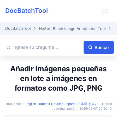
DocBatchTool
DocBatchTool
HeSoft Batch Image Annotation Tool
P
Buscar
Añadir imágenes pequeñas
en lote a imágenes en
formatos como JPG, PNG
Traducción
：
English
Français
Deutsch
Español
日本語
한국어
，
Hora d
e Actualización
：
2025-06-07 20:20:10