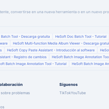
tente, convertirse en una nueva herramienta o en un nuevo pro
 Batch Tool
-
Descarga gratuita
HeSoft Doc Batch Tool
-
Tutorial
tware
HeSoft Multi-function Media Album Viewer
-
Descarga gratui
s
HeSoft Copy Paste Assistant
-
Introducción al software
HeSof
sistant
-
Registro de cambios
HeSoft Batch Image Annotation Too
oft Batch Image Annotation Tool
-
Tutorial
HeSoft Batch Image An
colaboración
Síguenos
 sobre problemas
TikTok
YouTube
ros