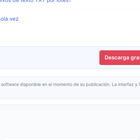
sola vez
Descarga grat