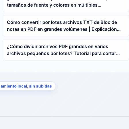
tamaños de fuente y colores en múltiples
documentos de Word? 5 consejos para limpiar el
formato de párrafos de texto en Word
Cómo convertir por lotes archivos TXT de Bloc de
notas en PDF en grandes volúmenes | Explicación
detallada del flujo de conversión de documentos de
oficina
¿Cómo dividir archivos PDF grandes en varios
archivos pequeños por lotes? Tutorial para cortar
PDF de varias páginas por número de páginas
amiento local, sin subidas