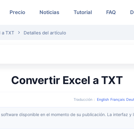
Precio
Noticias
Tutorial
FAQ
D
l a TXT
Detalles del artículo
Convertir Excel a TXT
Traducción
：
English
Français
Deu