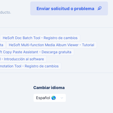
Enviar solicitud o problema
ducto.
HeSoft Doc Batch Tool
-
Registro de cambios
ta
HeSoft Multi-function Media Album Viewer
-
Tutorial
t Copy Paste Assistant
-
Descarga gratuita
l
-
Introducción al software
notation Tool
-
Registro de cambios
Cambiar idioma