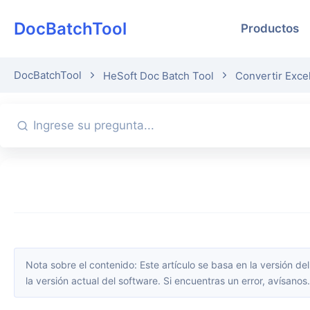
DocBatchTool
Productos
DocBatchTool
HeSoft Doc Batch Tool
Convertir Exce
Nota sobre el contenido: Este artículo se basa en la versión del software disponible en el momento de su publicación. La interfaz y las funciones pueden cambiar con las actualizaciones; consulta
la versión actual del software. Si encuentras un error, avísanos.