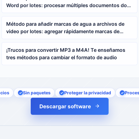
Word por lotes: procesar múltiples documentos doc
y docx a la vez
Método para añadir marcas de agua a archivos de
video por lotes: agregar rápidamente marcas de
texto a múltiples videos MP4
¡Trucos para convertir MP3 a M4A! Te enseñamos
tres métodos para cambiar el formato de audio
cios
Sin paquetes
Proteger la privacidad
Proces
Descargar software