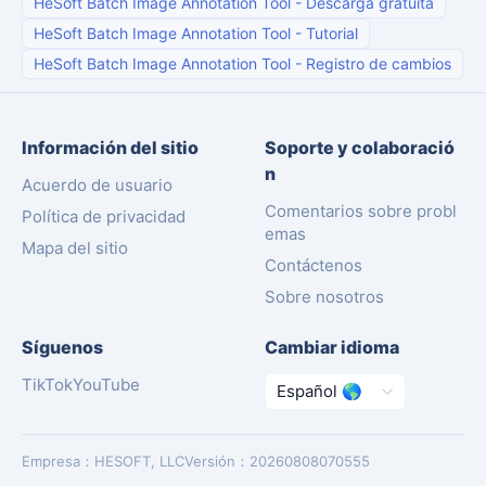
HeSoft Batch Image Annotation Tool
-
Descarga gratuita
HeSoft Batch Image Annotation Tool
-
Tutorial
HeSoft Batch Image Annotation Tool
-
Registro de cambios
Información del sitio
Soporte y colaboració
n
Acuerdo de usuario
Comentarios sobre probl
Política de privacidad
emas
Mapa del sitio
Contáctenos
Sobre nosotros
Síguenos
Cambiar idioma
TikTok
YouTube
Empresa
：
HESOFT, LLC
Versión
：
20260808070555