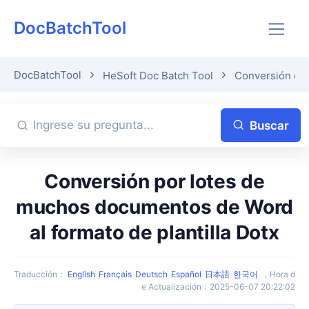
DocBatchTool
DocBatchTool
HeSoft Doc Batch Tool
Conversión de
Buscar
Conversión por lotes de
muchos documentos de Word
al formato de plantilla Dotx
Traducción
：
English
Français
Deutsch
Español
日本語
한국어
，
Hora d
e Actualización
：
2025-06-07 20:22:02