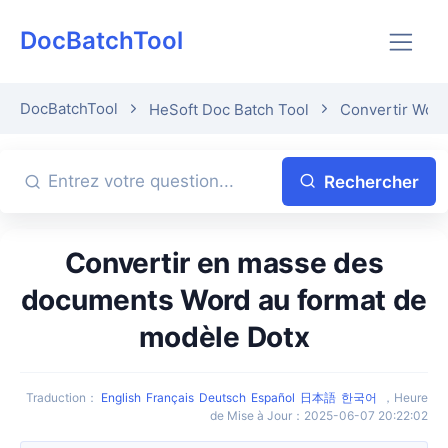
DocBatchTool
DocBatchTool
HeSoft Doc Batch Tool
Convertir Word
Rechercher
Convertir en masse des
documents Word au format de
modèle Dotx
Traduction
：
English
Français
Deutsch
Español
日本語
한국어
，
Heure
de Mise à Jour
：
2025-06-07 20:22:02