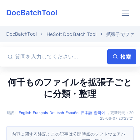
DocBatchTool
DocBatchTool
HeSoft Doc Batch Tool
拡張子でファイ
検索
何千ものファイルを拡張子ごと
に分類・整理
翻訳
：
English
Français
Deutsch
Español
日本語
한국어
，
更新時間
：
20
25-06-07 20:23:21
内容に関する注記：この記事は公開時点のソフトウェアバ