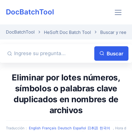
DocBatchTool
DocBatchTool
HeSoft Doc Batch Tool
Buscar y reemp
Buscar
Eliminar por lotes números,
símbolos o palabras clave
duplicados en nombres de
archivos
Traducción
：
English
Français
Deutsch
Español
日本語
한국어
，
Hora d