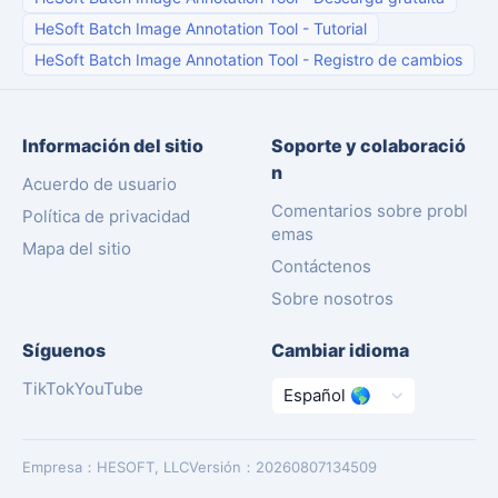
HeSoft Batch Image Annotation Tool
-
Tutorial
HeSoft Batch Image Annotation Tool
-
Registro de cambios
Información del sitio
Soporte y colaboració
n
Acuerdo de usuario
Comentarios sobre probl
Política de privacidad
emas
Mapa del sitio
Contáctenos
Sobre nosotros
Síguenos
Cambiar idioma
TikTok
YouTube
Empresa
：
HESOFT, LLC
Versión
：
20260807134509