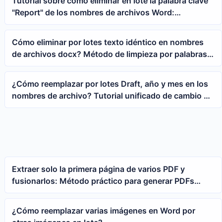
Tutorial sobre cómo eliminar en lote la palabra clave
"Report" de los nombres de archivos Word:
Renombrar documentos docx
Cómo eliminar por lotes texto idéntico en nombres
de archivos docx? Método de limpieza por palabras
clave fijas
¿Cómo reemplazar por lotes Draft, año y mes en los
nombres de archivo? Tutorial unificado de cambio de
nombre para documentos ofimáticos de varios
formatos
Extraer solo la primera página de varios PDF y
fusionarlos: Método práctico para generar PDFs
resumidos por lotes
¿Cómo reemplazar varias imágenes en Word por