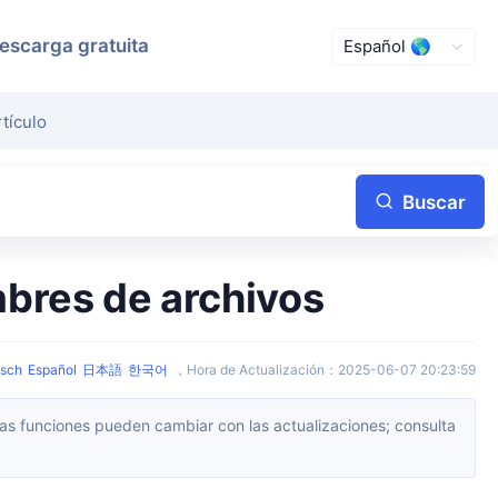
escarga gratuita
rtículo
Buscar
mbres de archivos
sch
Español
日本語
한국어
，
Hora de Actualización
：
2025-06-07 20:23:59