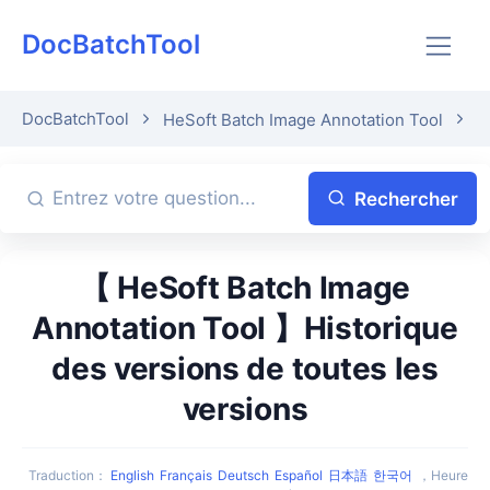
DocBatchTool
DocBatchTool
HeSoft Batch Image Annotation Tool
D
Rechercher
【 HeSoft Batch Image
Annotation Tool 】Historique
des versions de toutes les
versions
Traduction
：
English
Français
Deutsch
Español
日本語
한국어
，
Heure