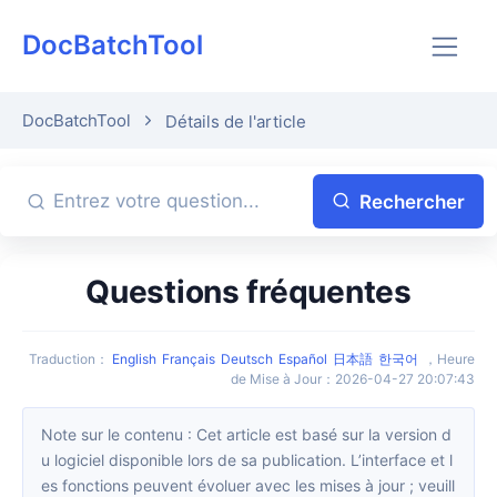
DocBatchTool
DocBatchTool
Détails de l'article
Rechercher
Questions fréquentes
Traduction
：
English
Français
Deutsch
Español
日本語
한국어
，
Heure
de Mise à Jour
：
2026-04-27 20:07:43
Note sur le contenu : Cet article est basé sur la version d
u logiciel disponible lors de sa publication. L’interface et l
es fonctions peuvent évoluer avec les mises à jour ; veuill