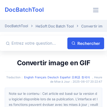
DocBatchTool
DocBatchTool
HeSoft Doc Batch Tool
Convertir imag
Rechercher
Convertir image en GIF
Traduction
：
English
Français
Deutsch
Español
日本語
한국어
，
Heure
de Mise à Jour
：
2025-06-07 20:22:47
Note sur le contenu : Cet article est basé sur la version d
u logiciel disponible lors de sa publication. L’interface et l
es fonctions peuvent évoluer avec les mises à jour ; veuill