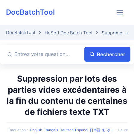
DocBatchTool
DocBatchTool
HeSoft Doc Batch Tool
Supprimer les 
Rechercher
Suppression par lots des
parties vides excédentaires à
la fin du contenu de centaines
de fichiers texte TXT
Traduction
：
English
Français
Deutsch
Español
日本語
한국어
，
Heure