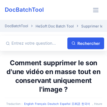
DocBatchTool
DocBatchTool
HeSoft Doc Batch Tool
Supprimer le s
Rechercher
Comment supprimer le son
d'une vidéo en masse tout en
conservant uniquement
l'image ?
Traduction
：
English
Français
Deutsch
Español
日本語
한국어
，
Heure