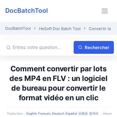
DocBatchTool
DocBatchTool
HeSoft Doc Batch Tool
Convertir la vi
Rechercher
Comment convertir par lots
des MP4 en FLV : un logiciel
de bureau pour convertir le
format vidéo en un clic
Traduction
：
English
Français
Deutsch
Español
日本語
한국어
，
Heure