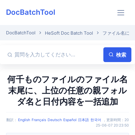
DocBatchTool
DocBatchTool
HeSoft Doc Batch Tool
ファイル名に親
検索
何千ものファイルのファイル名
末尾に、上位の任意の親フォル
ダ名と日付内容を一括追加
翻訳
：
English
Français
Deutsch
Español
日本語
한국어
，
更新時間
：
20
25-06-07 20:23:50