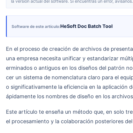
la versión actual del software. Si encuentras un error, avísanos.
HeSoft Doc Batch Tool
Software de este artículo
En el proceso de creación de archivos de presentación PPT profesionales, estandarizar los nombres de diseño en la diapositiva patrón es crucial. Cuando
una empresa necesita unificar y estandarizar múlt
erminados o antiguos en los diseños del patrón no
cer un sistema de nomenclatura claro para el equi
o significativamente la eficiencia en la aplicación
ápidamente los nombres de diseño en los archivos P
Este artículo te enseña un método que, en solo tres pasos, completa rápidamente el cambio unificado de los nombres de diseño, sentando las bases para
el procesamiento y la colaboración posteriores de