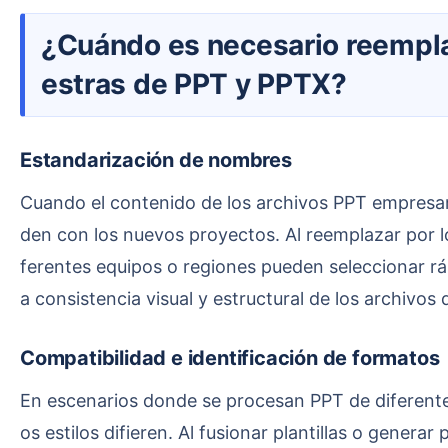
¿Cuándo es necesario reemplazar por lotes los nombres de los diseños en las diapositivas ma
estras de PPT y PPTX?
Estandarización de nombres
Cuando el contenido de los archivos PPT empresariales se actualiza o se renuevan las plantillas, los nombres de diseño en las plantillas antiguas no coinci
den con los nuevos proyectos. Al reemplazar por lo
ferentes equipos o regiones pueden seleccionar rá
a consistencia visual y estructural de los archivos
Compatibilidad e identificación de formatos
En escenarios donde se procesan PPT de diferentes clientes, los nombres de los diseños maestros pueden duplicarse; aunque los nombres sean iguales, l
os estilos difieren. Al fusionar plantillas o gen