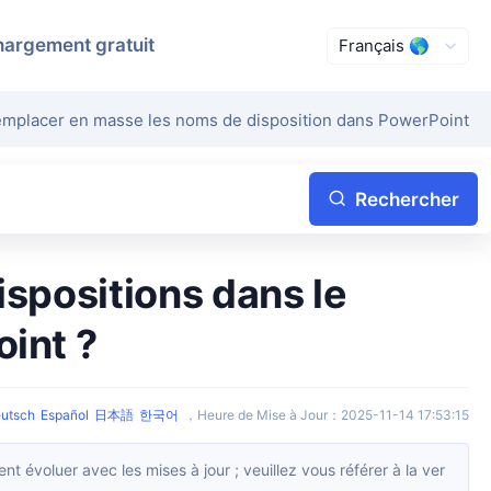
hargement gratuit
emplacer en masse les noms de disposition dans PowerPoint
Rechercher
int ?
utsch
Español
日本語
한국어
，
Heure de Mise à Jour
：
2025-11-14 17:53:15