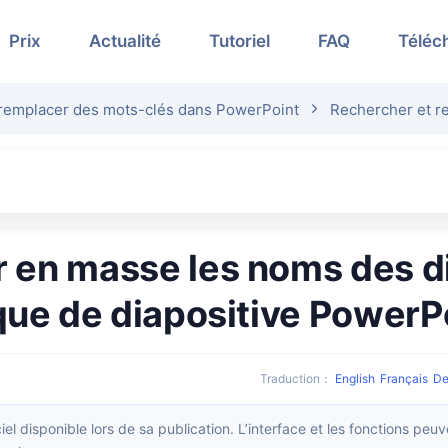
Prix
Actualité
Tutoriel
FAQ
Téléc
remplacer des mots-clés dans PowerPoint
Rechercher et r
ue de diapositive PowerPo
Traduction
：
English
Français
De