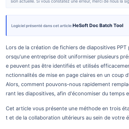
sion actuelle. Si vous constatez une erreur, merci de nous la sig
HeSoft Doc Batch Tool
Logiciel présenté dans cet article
Lors de la création de fichiers de diapositives PPT professionnels, il est crucial de normaliser les noms de mise en page dans le masque des diapositives. L
orsqu'une entreprise doit uniformiser plusieurs p
e peuvent pas être identifiés et utilisés efficace
nctionnalités de mise en page claires en un coup d'
Alors, comment pouvons-nous rapidement remplace
rant les diapositives, afin d'économiser du temps e
Cet article vous présente une méthode en trois étapes simples pour remplacer rapidement les noms des mises en page, jetant ainsi les bases du traitemen
t et de la collaboration ultérieurs au sein de votre 