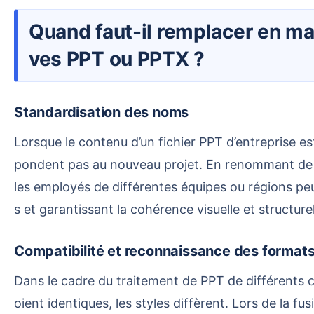
Quand faut-il remplacer en masse les noms des mises en page dans les masques de diapositi
ves PPT ou PPTX ?
Standardisation des noms
Lorsque le contenu d’un fichier PPT d’entreprise est mis à niveau ou que le modèle est renouvelé, les noms des mises en page de l’ancien modèle ne corres
pondent pas au nouveau projet. En renommant de m
les employés de différentes équipes ou régions pe
s et garantissant la cohérence visuelle et structurel
Compatibilité et reconnaissance des format
Dans le cadre du traitement de PPT de différents clients, il peut arriver que les noms des mises en page du masque soient en double : bien que les noms s
oient identiques, les styles diffèrent. Lors de la