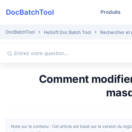
DocBatchTool
Produits
DocBatchTool
HeSoft Doc Batch Tool
Rechercher et 
Comment modifier en masse les noms des dispositions dans le
masq
Note sur le contenu : Cet article est basé sur la version du logiciel disponible lors de sa publication. L’interface et les fonctions peuvent évoluer avec les mises à jour ; veuillez vous référer à la ver