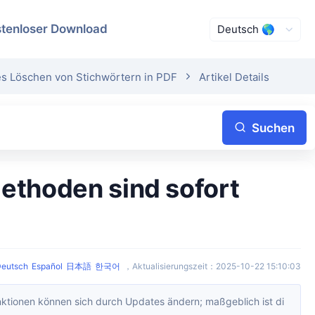
tenloser Download
es Löschen von Stichwörtern in PDF
Artikel Details
Suchen
eutsch
Español
日本語
한국어
，
Aktualisierungszeit
：
2025-10-22 15:10:03