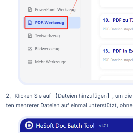
2、Klicken Sie auf 【Dateien hinzufügen】, um die PDF-Dateien hinzuzufügen, aus denen Text entfernt werden soll. Hier wird das Hochladen und Verarbei
ten mehrerer Dateien auf einmal unterstützt, ohn