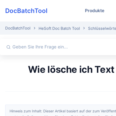
DocBatchTool
Produkte
DocBatchTool
HeSoft Doc Batch Tool
Schlüsselwörte
Wie lösche ich Text in einer PDF? Diese fünf Methoden sind sofort
Hinweis zum Inhalt: Dieser Artikel basiert auf der zum Veröffentlichungszeitpunkt verfügbaren Softwareversion. Oberfläche und Funktionen können sich durch Updates ändern; maßgeblich ist di