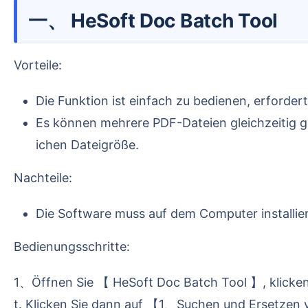
一、 HeSoft Doc Batch Tool
Vorteile:
Die Funktion ist einfach zu bedienen, erford
Es können mehrere PDF-Dateien gleichzeitig 
ichen Dateigröße.
Nachteile:
Die Software muss auf dem Computer installie
Bedienungsschritte:
1、Öffnen Sie 【 HeSoft Doc Batch Tool 】, klicken Sie in der linken Seitenleiste auf 【PDF-Werkzeuge】, die Softwareoberfläche wird wie folgt angezeig
t. Klicken Sie dann auf 【1、Suchen und Ersetzen 