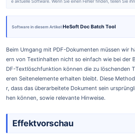
e aktuelle Software. Wenn Sie einen Fehler finden, teilen Sie ihn
HeSoft Doc Batch Tool
Software in diesem Artikel
Beim Umgang mit PDF-Dokumenten müssen wir häufig bestimmte Textinhalte löschen. Aufgrund der Eigenschaften des PDF-Formats ist das direkte Änd
ern von Textinhalten nicht so einfach wie bei der
DF-Textlöschfunktion können die zu löschenden T
eren Seitenelemente erhalten bleibt. Diese Metho
r, dass das überarbeitete Dokument sein ursprüngl
hen können, sowie relevante Hinweise.
Effektvorschau