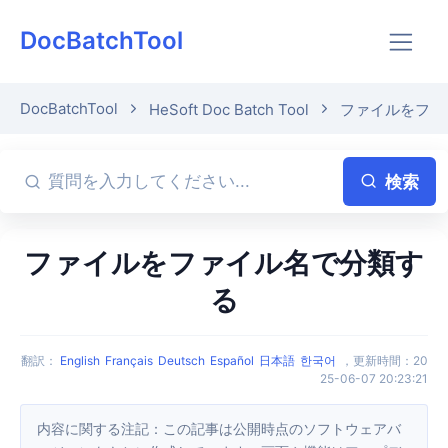
DocBatchTool
DocBatchTool
HeSoft Doc Batch Tool
ファイルをファ
検索
ファイルをファイル名で分類す
る
翻訳
：
English
Français
Deutsch
Español
日本語
한국어
，
更新時間
：
20
25-06-07 20:23:21
内容に関する注記：この記事は公開時点のソフトウェアバ