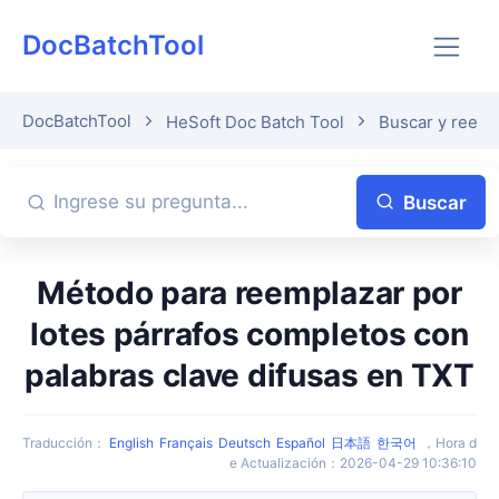
DocBatchTool
DocBatchTool
HeSoft Doc Batch Tool
Buscar y reemp
Buscar
Método para reemplazar por
lotes párrafos completos con
palabras clave difusas en TXT
Traducción
：
English
Français
Deutsch
Español
日本語
한국어
，
Hora d
e Actualización
：
2026-04-29 10:36:10