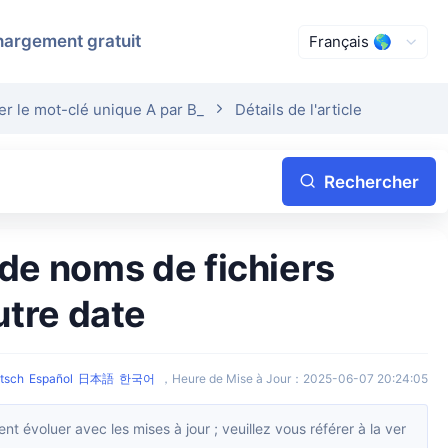
hargement gratuit
r le mot-clé unique A par B_
Détails de l'article
Rechercher
utre date
tsch
Español
日本語
한국어
，
Heure de Mise à Jour
：
2025-06-07 20:24:05