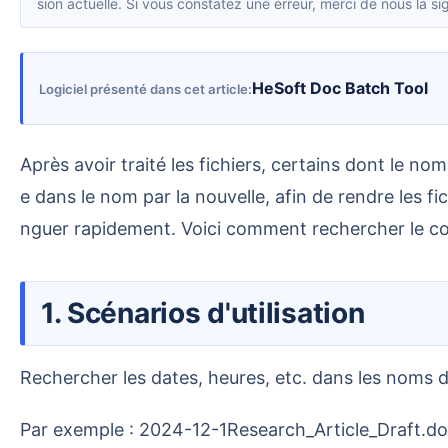
sion actuelle. Si vous constatez une erreur, merci de nous la sig
HeSoft Doc Batch Tool
Logiciel présenté dans cet article
Après avoir traité les fichiers, certains dont le nom indique une date doivent être mis à jour, et il est nécessaire de remplacer uniformément l'ancienne dat
e dans le nom par la nouvelle, afin de rendre les fi
nguer rapidement. Voici comment rechercher le co
1. Scénarios d'utilisation
Rechercher les dates, heures, etc. dans les noms 
Par exemple : 2024-12-1Research_Article_Draft.