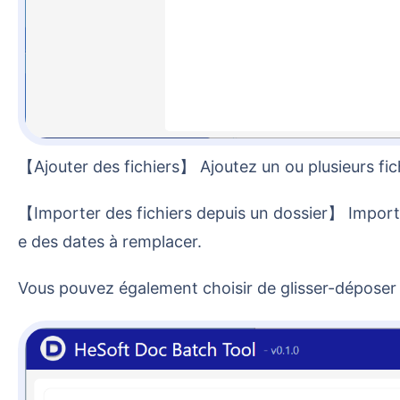
【Ajouter des fichiers】 Ajoutez un ou plusieurs 
【Importer des fichiers depuis un dossier】 Importez un dossier contenant un grand nombre de fichiers dont les noms contiennent des mots-clés tels qu
e des dates à remplacer.
Vous pouvez également choisir de glisser-déposer 