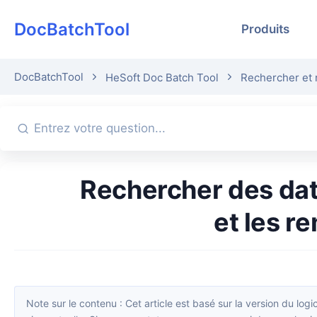
DocBatchTool
Produits
DocBatchTool
HeSoft Doc Batch Tool
Rechercher et 
Rechercher des dates dans un grand nombre de noms de fichiers
et les r
Note sur le contenu : Cet article est basé sur la version du logiciel disponible lors de sa publication. L’interface et les fonctions peuvent évoluer avec les mises à jour ; veuillez vous référer à la ver