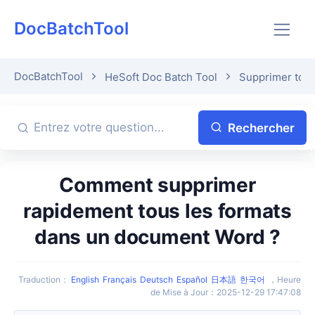
DocBatchTool
DocBatchTool
HeSoft Doc Batch Tool
Supprimer tou
Rechercher
Comment supprimer
rapidement tous les formats
dans un document Word ?
Traduction
：
English
Français
Deutsch
Español
日本語
한국어
，
Heure
de Mise à Jour
：
2025-12-29 17:47:08