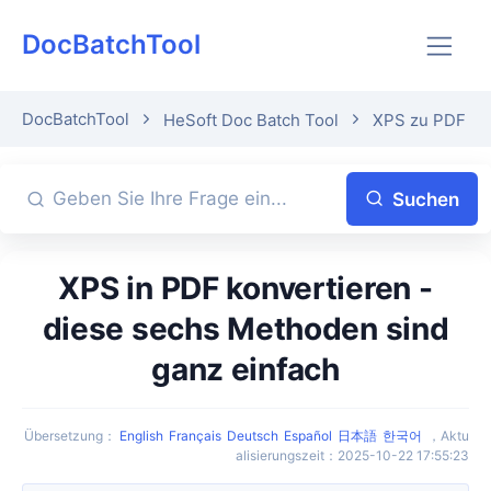
DocBatchTool
DocBatchTool
HeSoft Doc Batch Tool
XPS zu PDF ko
Suchen
XPS in PDF konvertieren -
diese sechs Methoden sind
ganz einfach
Übersetzung
：
English
Français
Deutsch
Español
日本語
한국어
，
Aktu
alisierungszeit
：
2025-10-22 17:55:23