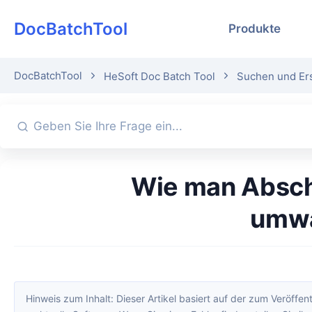
DocBatchTool
Produkte
DocBatchTool
HeSoft Doc Batch Tool
Suchen und Ers
Wie man Abschnittswechsel in Word in Seitenumbrüche
umwa
Hinweis zum Inhalt: Dieser Artikel basiert auf der zum Veröffentlichungszeitpunkt verfügbaren Softwareversion. Oberfläche und Funktionen können sich durch Updates ändern; maßgeblich ist di