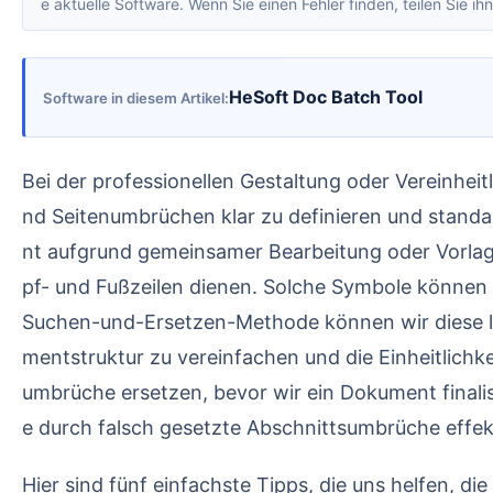
e aktuelle Software. Wenn Sie einen Fehler finden, teilen Sie ihn
HeSoft Doc Batch Tool
Software in diesem Artikel
Bei der professionellen Gestaltung oder Vereinheitlichung von Word-Dokumenten ist es häufig erforderlich, die direkte Beziehung zwischen Abschnitts- u
nd Seitenumbrüchen klar zu definieren und stand
nt aufgrund gemeinsamer Bearbeitung oder Vorlage
pf- und Fußzeilen dienen. Solche Symbole können b
Suchen-und-Ersetzen-Methode können wir diese l
mentstruktur zu vereinfachen und die Einheitlich
umbrüche ersetzen, bevor wir ein Dokument final
e durch falsch gesetzte Abschnittsumbrüche effek
Hier sind fünf einfachste Tipps, die uns helfen, die Seitenstruktur von Word besser zu kontrollieren, das Dokumentenlayout professioneller und einheitlich