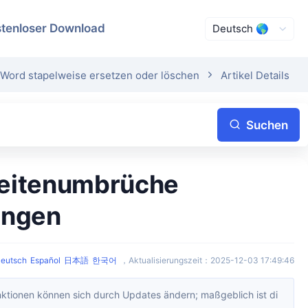
tenloser Download
 Word stapelweise ersetzen oder löschen
Artikel Details
Suchen
ungen
eutsch
Español
日本語
한국어
，
Aktualisierungszeit
：
2025-12-03 17:49:46